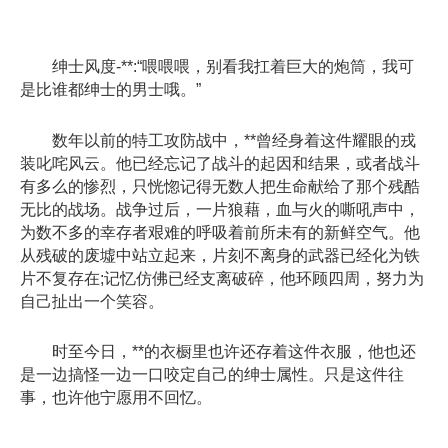
绅士风度-**:“喂喂喂，别看我扛着巨大的炮筒，我可
是比谁都绅士的男士哦。”
数年以前的特工攻防战中，**曾经身着这件耀眼的戎
装叱咤风云。他已经忘记了战斗的起因和结果，或者战斗
有多么的惨烈，只恍惚记得无数人把生命献给了那个残酷
无比的战场。战争过后，一片狼藉，血与火的嘶吼声中，
为数不多的幸存者艰难的呼吸着前所未有的新鲜空气。他
从残破的废墟中站立起来，片刻不离身的武器已经化为铁
片不复存在;记忆仿佛已经支离破碎，他环顾四周，努力为
自己扯出一个笑容。
时至今日，**的衣橱里也许还存着这件衣服，他也还
是一边搞怪一边一口咬定自己的绅士属性。只是这件往
事，也许他宁愿用不回忆。