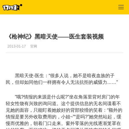
枪神纪
>
游戏视频
>
正文
《枪神纪》黑暗天使——医生套装视频
2013-01-17
官网
黑暗天使-医生：“很多人说，她不是暗夜血族的子
民，但却如同他们一样拥有令人无法抗拒的威慑力……”
”哦?情报的来源是什么呢?”坐在角落里背对房门的年
轻女性饶有兴致的询问道。这个提供信息的无名间谍看不
见她的面容，只能盯着她姣好的背部狡猾的笑着：“额外的
情报是要另外收取费用的，小姐~”“是吗?”她突然站起，缓
慢而优雅的，朝着门口走来。窗外零落的光线逐渐笼罩在